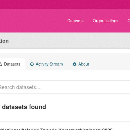
Datasets
Organizations
G
tion
Datasets
Activity Stream
About
 datasets found