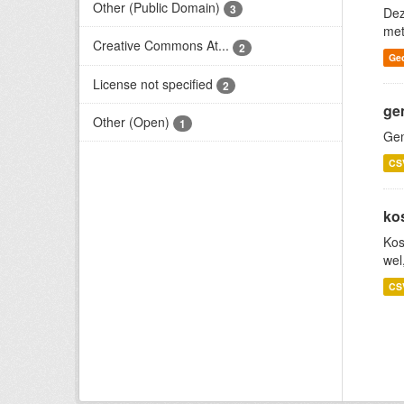
Other (Public Domain)
3
Dez
met
Creative Commons At...
2
Ge
License not specified
2
ge
Other (Open)
1
Gem
CS
ko
Kos
wel
CS