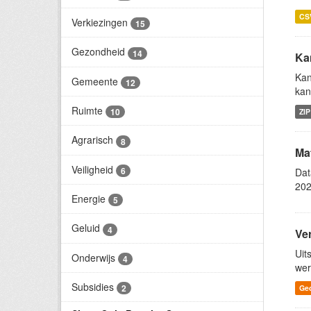
CS
Verkiezingen
15
Gezondheid
14
Ka
Kan
Gemeente
12
kan
Ruimte
10
ZIP
Agrarisch
8
Ma
Veiligheid
6
Dat
202
Energie
5
Geluid
4
Ve
Uit
Onderwijs
4
wer
Subsidies
2
Ge