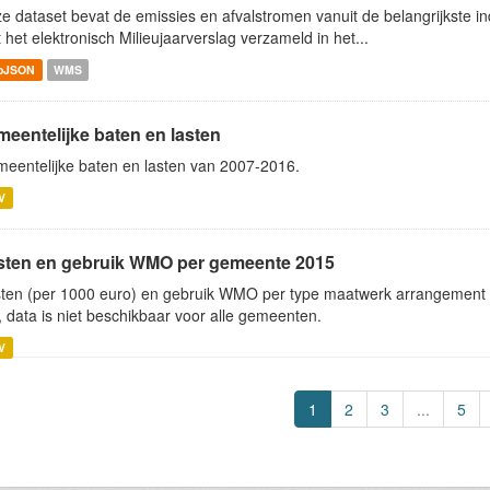
e dataset bevat de emissies en afvalstromen vanuit de belangrijkste ind
 het elektronisch Milieujaarverslag verzameld in het...
oJSON
WMS
meentelijke baten en lasten
eentelijke baten en lasten van 2007-2016.
V
sten en gebruik WMO per gemeente 2015
ten (per 1000 euro) en gebruik WMO per type maatwerk arrangement p
, data is niet beschikbaar voor alle gemeenten.
V
1
2
3
...
5