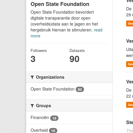
Ve
Open State Foundation
De 
Open State Foundation bevordert
29 
digitale transparantie door open
(overheids)data aan te jagen en het
Ge
hergebruik hiervan te stimuleren.
read
more
Ve
Uit
Followers
Datasets
3
90
wer
Ge
Organizations
Ve
Open State Foundation
90
De 
22 
Ge
Groups
Financiën
19
St
Overheid
Thi
16