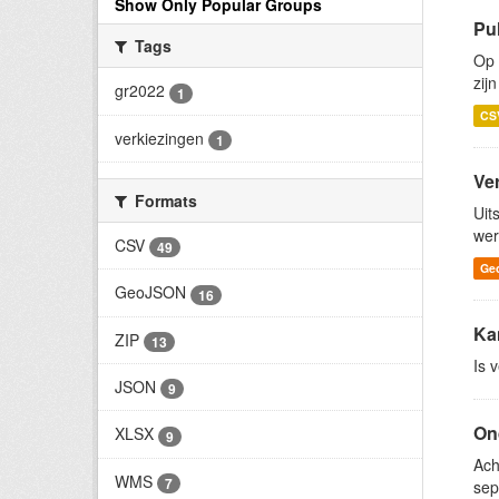
Show Only Popular Groups
Pu
Tags
Op
zij
gr2022
1
CS
verkiezingen
1
Ve
Formats
Uit
wer
CSV
49
Ge
GeoJSON
16
Ka
ZIP
13
Is 
JSON
9
On
XLSX
9
Ach
WMS
7
sep