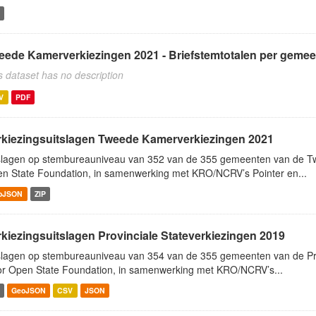
eede Kamerverkiezingen 2021 - Briefstemtotalen per gemee
s dataset has no description
V
PDF
rkiezingsuitslagen Tweede Kamerverkiezingen 2021
slagen op stembureauniveau van 352 van de 355 gemeenten van de T
n State Foundation, in samenwerking met KRO/NCRV’s Pointer en...
oJSON
ZIP
rkiezingsuitslagen Provinciale Stateverkiezingen 2019
slagen op stembureauniveau van 354 van de 355 gemeenten van de Pro
r Open State Foundation, in samenwerking met KRO/NCRV’s...
GeoJSON
CSV
JSON