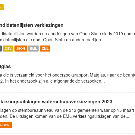
V
ndidatenlijsten verkiezingen
didatenlijsten worden na aandringen van Open State sinds 2019 door de
didatenlijsten die door Open State en andere partijen...
CSV
JSON
EML
XML
tglas
a die is verzameld voor het onderzoeksrapport Matglas, naar de bea
2. In het onderzoek zijn alle afgehandelde verzoeken...
rkiezingsuitslagen waterschapsverkiezingen 2023
slagen op stembureauniveau van de 342 gemeenten waar op 15 maart
den. De uitslagen komen van de EML verkiezingsuitslagen van de...
oJSON