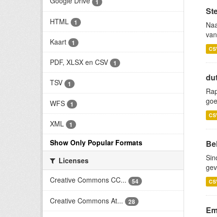
Google Drive
1
St
HTML
1
Naa
van
Kaart
1
CS
PDF, XLSX en CSV
1
du
TSV
1
Rap
goe
WFS
1
CS
XML
1
Show Only Popular Formats
Be
Sin
Licenses
gev
Creative Commons CC...
54
CS
Creative Commons At...
28
Emi