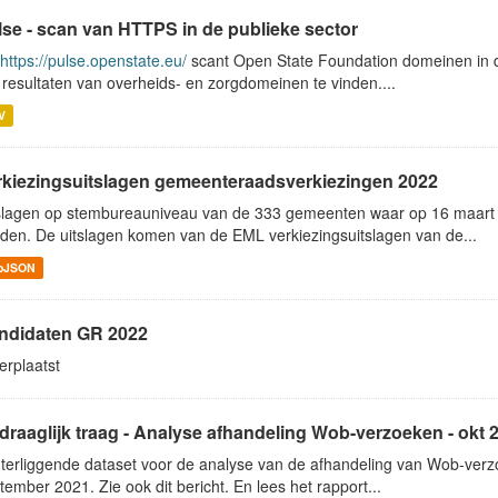
lse - scan van HTTPS in de publieke sector
https://pulse.openstate.eu/
scant Open State Foundation domeinen in d
n resultaten van overheids- en zorgdomeinen te vinden....
V
rkiezingsuitslagen gemeenteraadsverkiezingen 2022
slagen op stembureauniveau van de 333 gemeenten waar op 16 maar
den. De uitslagen komen van de EML verkiezingsuitslagen van de...
oJSON
ndidaten GR 2022
verplaatst
draaglijk traag - Analyse afhandeling Wob-verzoeken - okt 
terliggende dataset voor de analyse van de afhandeling van Wob-verz
tember 2021. Zie ook dit bericht. En lees het rapport...