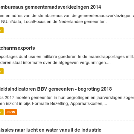
embureaus gemeenteraadsverkiezingen 2014
m en adres van de stembureaus van de gemeenteraadsverkiezingen v
 NU.nl/data, LocalFocus en de Nederlandse gemeenten.
V
tcharmsexports
portages dual-use en militaire goederen In de maandrapportages mil
deren staat informatie over de afgegeven vergunningen....
V
leidsindicatoren BBV gemeenten - begroting 2018
ds 2017 moeten gemeenten in hun begrotingen en jaarverslagen zogen
en inzicht in bijv. Formatie Bezetting, Apparaatskosten,...
V
JSON
ssies naar lucht en water vanuit de industrie