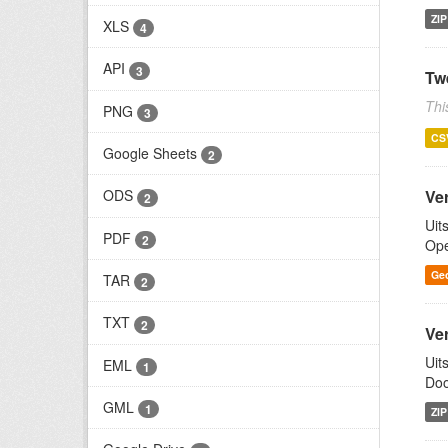
ZIP
XLS
4
API
3
Tw
Thi
PNG
3
CS
Google Sheets
2
Ve
ODS
2
Uit
PDF
2
Ope
Ge
TAR
2
TXT
2
Ve
Uit
EML
1
Doo
GML
1
ZIP