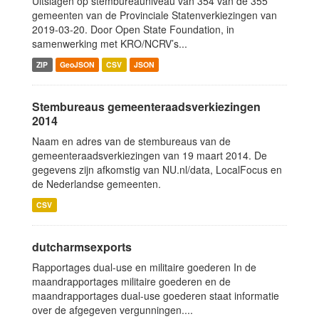
Uitslagen op stembureauniveau van 354 van de 355
gemeenten van de Provinciale Statenverkiezingen van
2019-03-20. Door Open State Foundation, in
samenwerking met KRO/NCRV’s...
ZIP
GeoJSON
CSV
JSON
Stembureaus gemeenteraadsverkiezingen
2014
Naam en adres van de stembureaus van de
gemeenteraadsverkiezingen van 19 maart 2014. De
gegevens zijn afkomstig van NU.nl/data, LocalFocus en
de Nederlandse gemeenten.
CSV
dutcharmsexports
Rapportages dual-use en militaire goederen In de
maandrapportages militaire goederen en de
maandrapportages dual-use goederen staat informatie
over de afgegeven vergunningen....